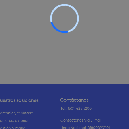
Contáctanos
uestras soluciones
Tel.: (601) 425 5200
ontable y tributario
Contáctanos Vía E-Mail
omercio exterior
Línea Nacional: 018000912101
estión humana