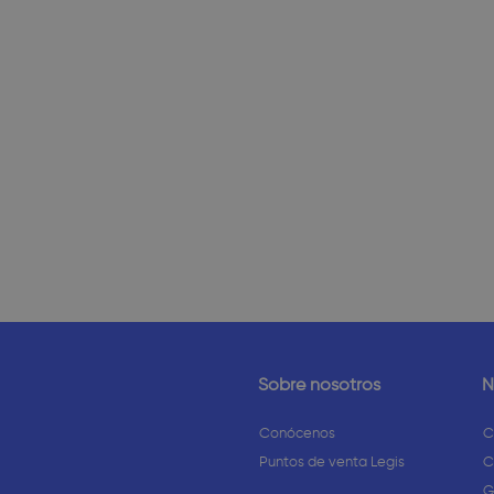
Sobre nosotros
N
Conócenos
C
Puntos de venta Legis
C
G