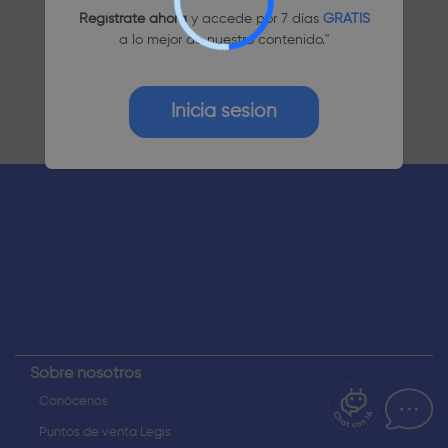
Regístrate ahora
y accede por 7 días
GRATIS
a lo mejor de nuestro contenido."
Inicia sesión
¿Dudas? Pregúntame
Sobre nosotros
Conócenos
Puntos de venta Legis