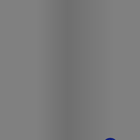
¿Dudas? Pregúntame