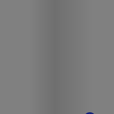
¿Dudas? Pregúntame