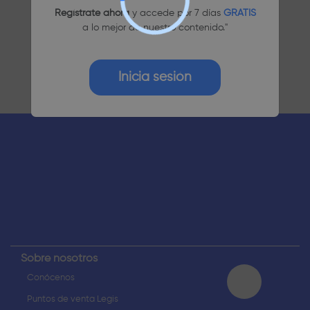
Regístrate ahora
y accede por 7 días
GRATIS
a lo mejor de nuestro contenido."
Inicia sesión
¿Dudas? Pregúntame
Sobre nosotros
Conócenos
Puntos de venta Legis