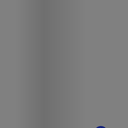
¿Dudas? Pregúntame