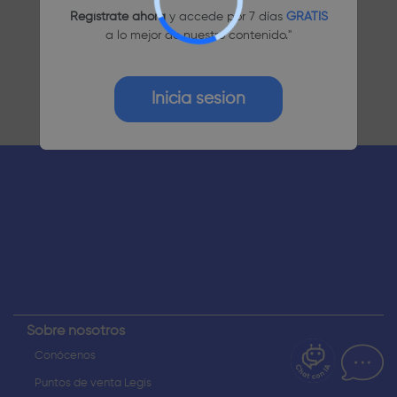
Regístrate ahora
y accede por 7 días
GRATIS
a lo mejor de nuestro contenido."
Inicia sesión
¿Dudas? Pregúntame
Sobre nosotros
Conócenos
Puntos de venta Legis