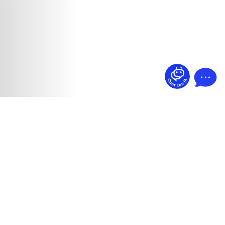
¿Dudas? Pregúntame