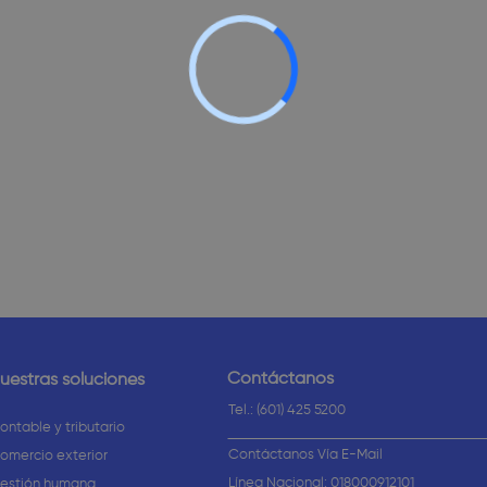
Contáctanos
uestras soluciones
Tel.: (601) 425 5200
ontable y tributario
Contáctanos Vía E-Mail
omercio exterior
Línea Nacional: 018000912101
estión humana