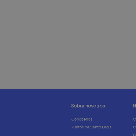
Sobre nosotros
N
Conócenos
C
Puntos de venta Legis
C
G