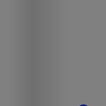
¿Dudas? Pregúntame