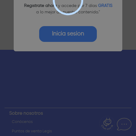
Regístrate ahora
y accede por 7 días
GRATIS
a lo mejor de nuestro contenido."
Inicia sesión
¿Dudas? Pregúntame
Sobre nosotros
Conócenos
Puntos de venta Legis