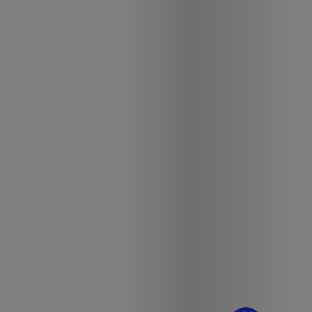
¿Dudas? Pregúntame