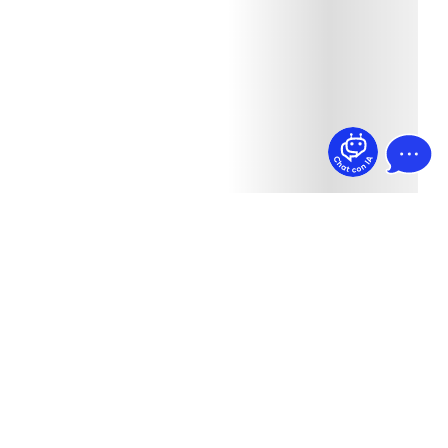
¿Dudas? Pregúntame