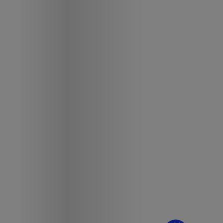
¿Dudas? Pregúntame