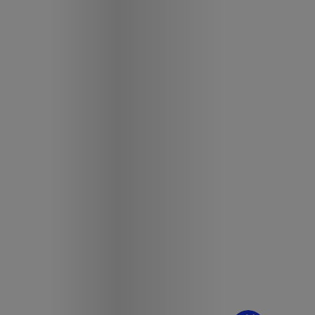
¿Dudas? Pregúntame