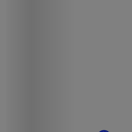
¿Dudas? Pregúntame