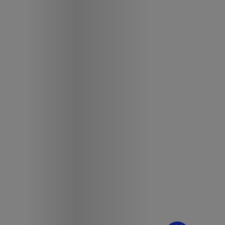
¿Dudas? Pregúntame