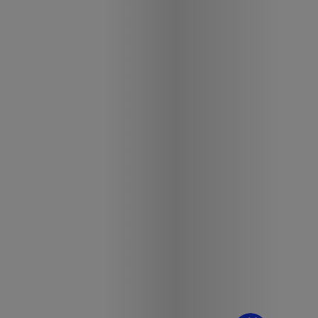
¿Dudas? Pregúntame