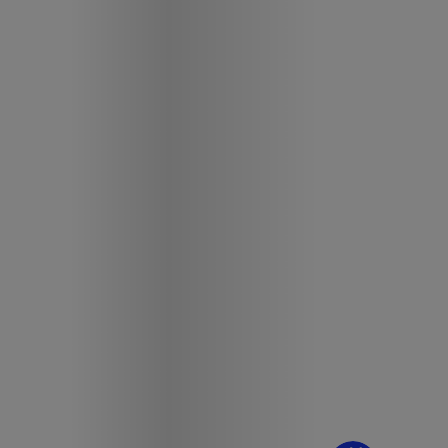
¿Dudas? Pregúntame