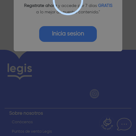
Regístrate ahora
y accede por 7 días
GRATIS
a lo mejor de nuestro contenido."
Inicia sesión
¿Dudas? Pregúntame
Sobre nosotros
Conócenos
Puntos de venta Legis