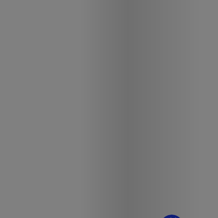
¿Dudas? Pregúntame