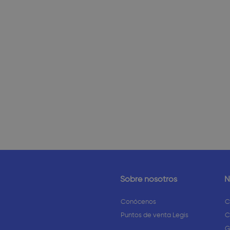
Sobre nosotros
N
Conócenos
C
Puntos de venta Legis
C
G