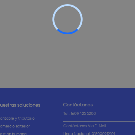
Contáctanos
uestras soluciones
Tel.: (601) 425 5200
ontable y tributario
Contáctanos Vía E-Mail
omercio exterior
Línea Nacional: 018000912101
estión humana