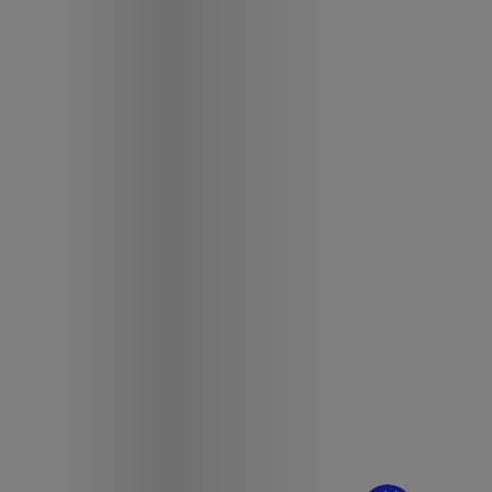
¿Dudas? Pregúntame