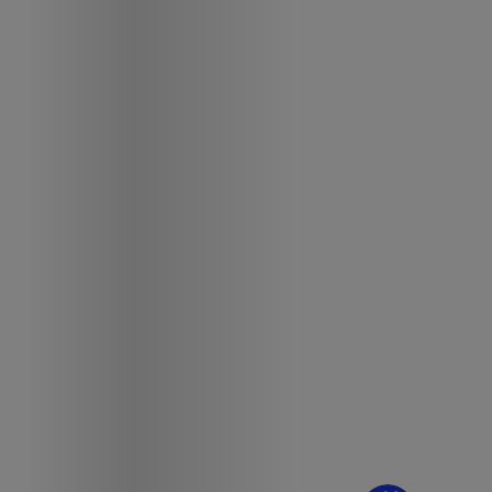
¿Dudas? Pregúntame