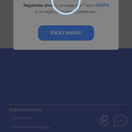
Regístrate ahora
y accede por 7 días
GRATIS
a lo mejor de nuestro contenido."
Inicia sesión
¿Dudas? Pregúntame
Sobre nosotros
Conócenos
Puntos de venta Legis