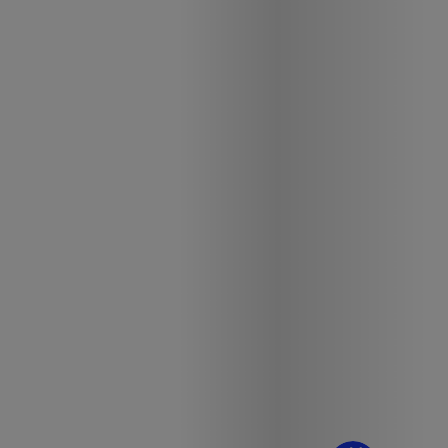
¿Dudas? Pregúntame