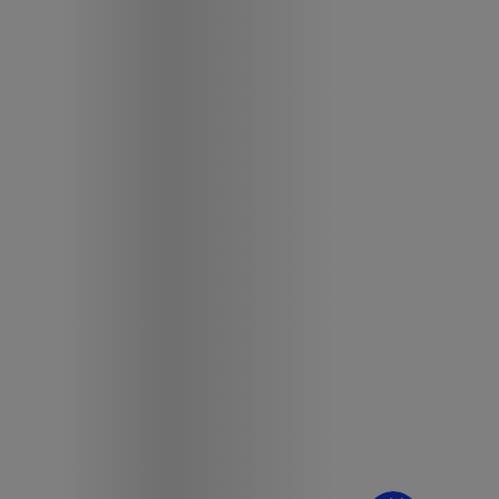
¿Dudas? Pregúntame