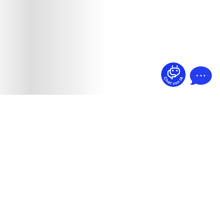
¿Dudas? Pregúntame