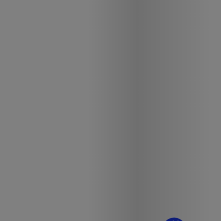
¿Dudas? Pregúntame