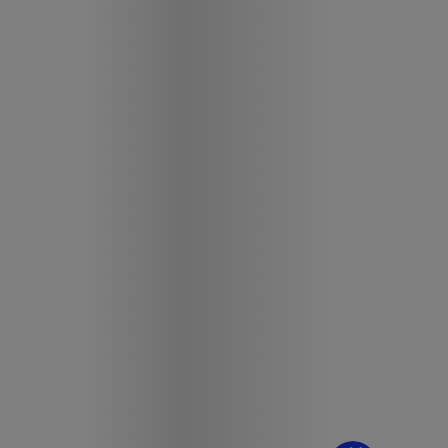
¿Dudas? Pregúntame