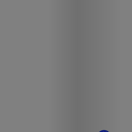
¿Dudas? Pregúntame