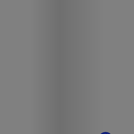
¿Dudas? Pregúntame